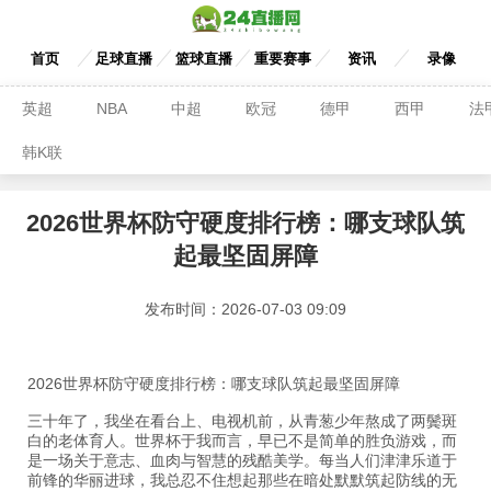
首页
足球直播
篮球直播
重要赛事
资讯
录像
英超
NBA
中超
欧冠
德甲
西甲
法
韩K联
2026世界杯防守硬度排行榜：哪支球队筑
起最坚固屏障
发布时间：2026-07-03 09:09
2026世界杯防守硬度排行榜：哪支球队筑起最坚固屏障
三十年了，我坐在看台上、电视机前，从青葱少年熬成了两鬓斑
白的老体育人。世界杯于我而言，早已不是简单的胜负游戏，而
是一场关于意志、血肉与智慧的残酷美学。每当人们津津乐道于
前锋的华丽进球，我总忍不住想起那些在暗处默默筑起防线的无