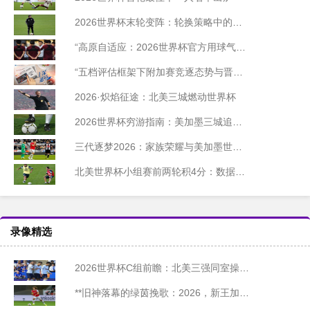
2026世界杯末轮变阵：轮换策略中的战术博弈与平衡之道
“高原自适应：2026世界杯官方用球气压动态调控科技解析”
“五档评估框架下附加赛竞逐态势与晋级机制的再定义”
2026·炽焰征途：北美三城燃动世界杯
2026世界杯穷游指南：美加墨三城追赛，预算控到极致
三代逐梦2026：家族荣耀与美加墨世界杯的巅峰时刻
北美世界杯小组赛前两轮积4分：数据透视下的晋级概率与战术韧性
录像精选
2026世界杯C组前瞻：北美三强同室操戈，谁将笑傲美加墨？
**旧神落幕的绿茵挽歌：2026，新王加冕的序章**