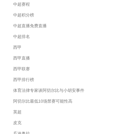
中超赛程
中超积分榜
中超直播免费直播
中超排名
西甲
西甲直播
西甲联赛
西甲排行榜
体育法律专家谈阿切尔比与小胡安事件
阿切尔比最低10场禁赛可能性高
英超
皮克
瓜迪奥拉