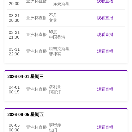
观看直播
亚洲杯直播
20:30
土库曼斯坦
不丹
03-31
观看直播
亚洲杯直播
20:30
文莱
印度
03-31
观看直播
亚洲杯直播
21:30
中国香港
塔吉克斯坦
03-31
观看直播
亚洲杯直播
22:00
菲律宾
2026-04-01 星期三
叙利亚
04-01
观看直播
亚洲杯直播
00:15
阿富汗
2026-06-05 星期五
黎巴嫩
06-05
观看直播
亚洲杯直播
00:00
也门