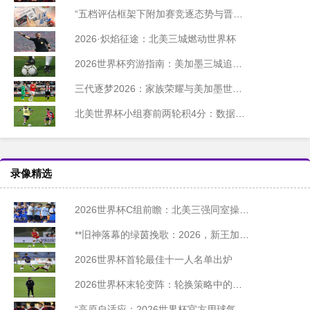
“五档评估框架下附加赛竞逐态势与晋级机制的再定义”
2026·炽焰征途：北美三城燃动世界杯
2026世界杯穷游指南：美加墨三城追赛，预算控到极致
三代逐梦2026：家族荣耀与美加墨世界杯的巅峰时刻
北美世界杯小组赛前两轮积4分：数据透视下的晋级概率与战术韧性
录像精选
2026世界杯C组前瞻：北美三强同室操戈，谁将笑傲美加墨？
**旧神落幕的绿茵挽歌：2026，新王加冕的序章**
2026世界杯首轮最佳十一人名单出炉
2026世界杯末轮变阵：轮换策略中的战术博弈与平衡之道
“高原自适应：2026世界杯官方用球气压动态调控科技解析”