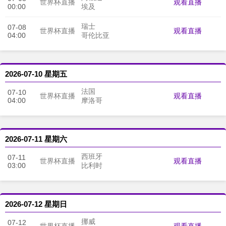
观看直播
世界杯直播
00:00
埃及
瑞士
07-08
观看直播
世界杯直播
04:00
哥伦比亚
2026-07-10 星期五
法国
07-10
观看直播
世界杯直播
04:00
摩洛哥
2026-07-11 星期六
西班牙
07-11
观看直播
世界杯直播
03:00
比利时
2026-07-12 星期日
挪威
07-12
观看直播