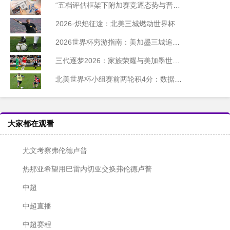
“五档评估框架下附加赛竞逐态势与晋级机制的再定义”
2026·炽焰征途：北美三城燃动世界杯
2026世界杯穷游指南：美加墨三城追赛，预算控到极致
三代逐梦2026：家族荣耀与美加墨世界杯的巅峰时刻
北美世界杯小组赛前两轮积4分：数据透视下的晋级概率与战术韧性
大家都在观看
尤文考察弗伦德卢普
热那亚希望用巴雷内切亚交换弗伦德卢普
中超
中超直播
中超赛程