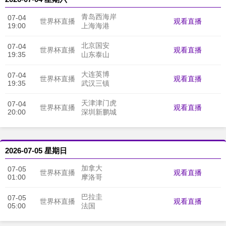
青岛西海岸
07-04
观看直播
世界杯直播
19:00
上海海港
北京国安
07-04
观看直播
世界杯直播
19:35
山东泰山
大连英博
07-04
观看直播
世界杯直播
19:35
武汉三镇
天津津门虎
07-04
观看直播
世界杯直播
20:00
深圳新鹏城
2026-07-05 星期日
加拿大
07-05
观看直播
世界杯直播
01:00
摩洛哥
巴拉圭
07-05
观看直播
世界杯直播
05:00
法国