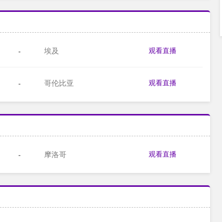
埃及
观看直播
-
哥伦比亚
观看直播
-
摩洛哥
观看直播
-