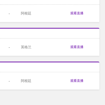
阿根廷
观看直播
-
英格兰
观看直播
-
阿根廷
观看直播
-