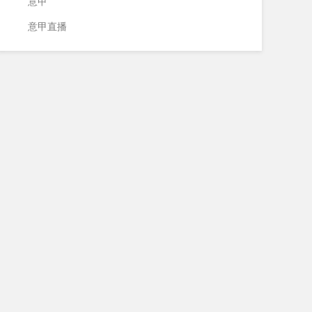
意甲
意甲直播