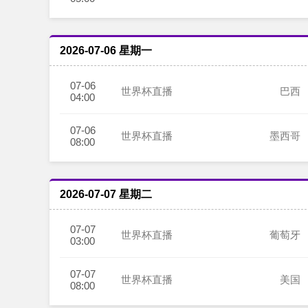
2026-07-06 星期一
07-06
世界杯直播
巴西
04:00
07-06
世界杯直播
墨西哥
08:00
2026-07-07 星期二
07-07
世界杯直播
葡萄牙
03:00
07-07
世界杯直播
美国
08:00