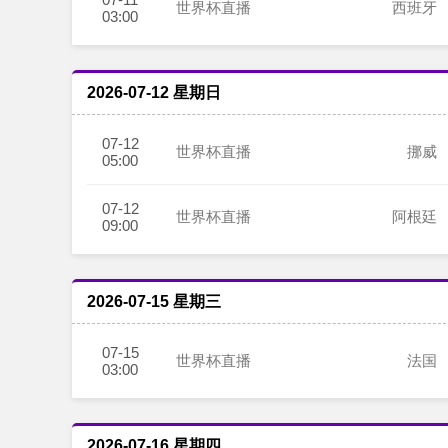
世界杯直播
西班牙
03:00
2026-07-12 星期日
07-12
世界杯直播
挪威
05:00
07-12
世界杯直播
阿根廷
09:00
2026-07-15 星期三
07-15
世界杯直播
法国
03:00
2026-07-16 星期四