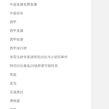
中超直播免费直播
中超排名
西甲
西甲直播
西甲联赛
西甲排行榜
体育法律专家谈阿切尔比与小胡安事件
阿切尔比最低10场禁赛可能性高
英超
皮克
瓜迪奥拉
弗格森