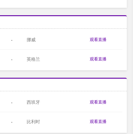
挪威
观看直播
-
英格兰
观看直播
-
西班牙
观看直播
-
比利时
观看直播
-