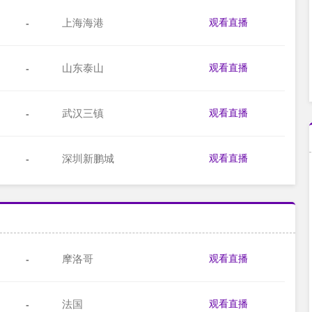
上海海港
观看直播
-
山东泰山
观看直播
-
武汉三镇
观看直播
-
深圳新鹏城
观看直播
-
摩洛哥
观看直播
-
法国
观看直播
-